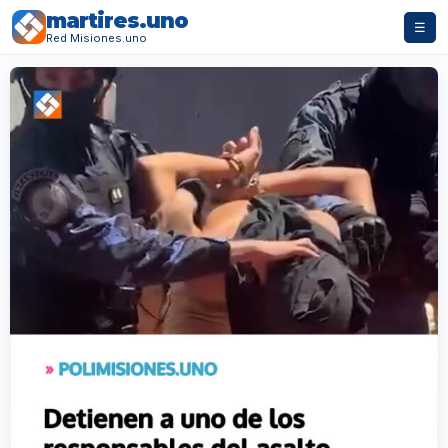
martires.uno
☰
Red Misiones.uno