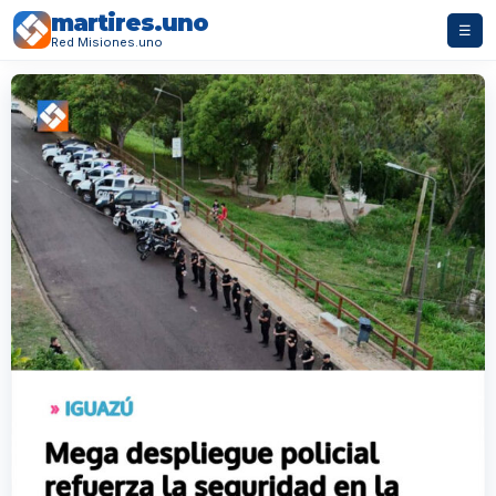
martires.uno
☰
Red Misiones.uno