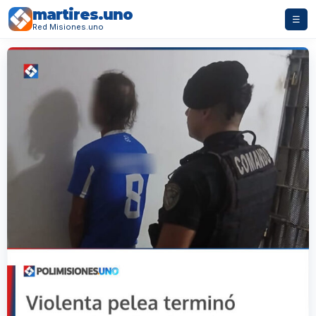
martires.uno
☰
Red Misiones.uno