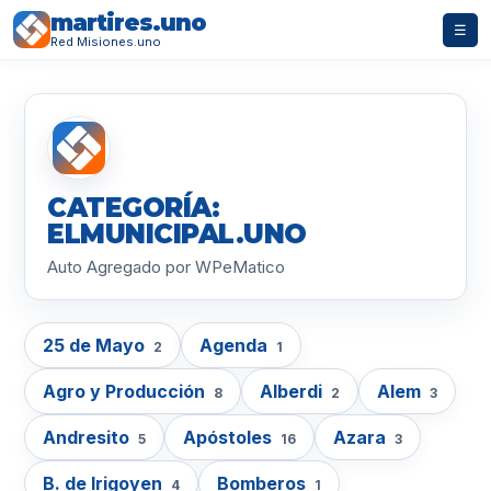
martires.uno
☰
Red Misiones.uno
CATEGORÍA:
ELMUNICIPAL.UNO
Auto Agregado por WPeMatico
25 de Mayo
Agenda
2
1
Agro y Producción
Alberdi
Alem
8
2
3
Andresito
Apóstoles
Azara
5
16
3
B. de Irigoyen
Bomberos
4
1