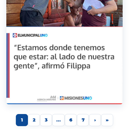
1
2
3
…
6
7
›
»