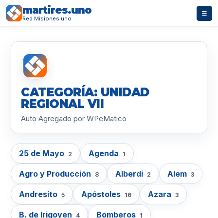
martires.uno
☰
Red Misiones.uno
CATEGORÍA: UNIDAD
REGIONAL VII
Auto Agregado por WPeMatico
25 de Mayo
Agenda
2
1
Agro y Producción
Alberdi
Alem
8
2
3
Andresito
Apóstoles
Azara
5
16
3
B. de Irigoyen
Bomberos
4
1